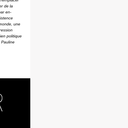
a remplacer
er de la
par en-
xistence
 monde, une
ression
ien politique
e Pauline