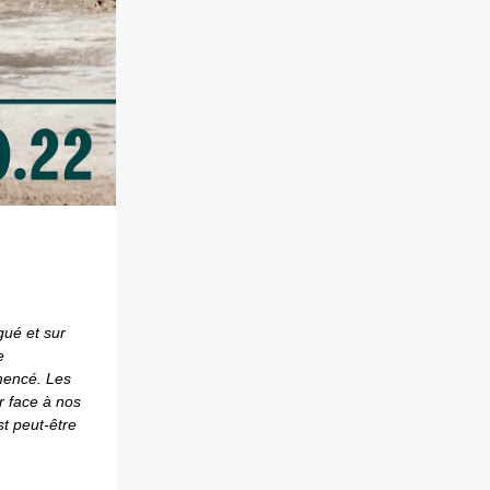
gué et sur
e
mmencé. Les
er face à nos
st peut-être