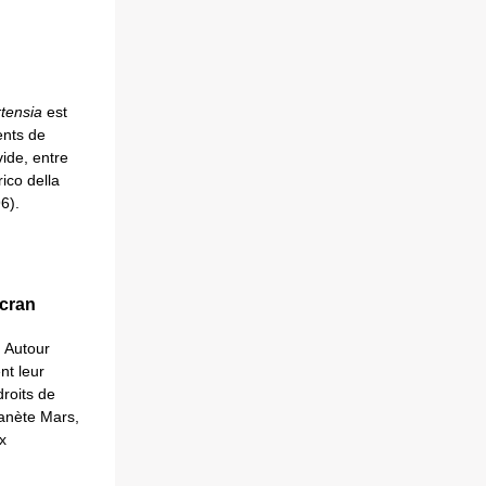
tensia
est
ents de
ide, entre
rico della
6).
écran
. Autour
nt leur
droits de
lanète Mars,
x