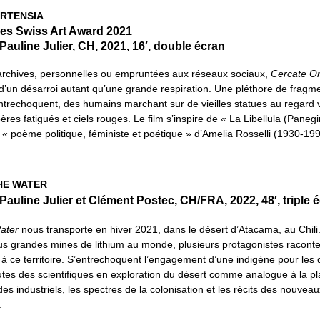
RTENSIA
es Swiss Art Award 2021
Pauline Julier, CH, 2021, 16′, double écran
rchives, personnelles ou empruntées aux réseaux sociaux,
Cercate Or
d’un désarroi autant qu’une grande respiration. Une pléthore de fragm
ntrechoquent,
des humains marchant sur de vieilles statues au regard v
pères fatigués et ciels rouges.
Le film s’inspire de « La Libellula (Panegi
n « poème politique, féministe et poétique »
d’Amelia Rosselli (1930-199
HE WATER
 Pauline Julier et Clément Postec, CH/FRA, 2022, 48′, triple 
ater
nous transporte en hiver 2021, dans le désert d’Atacama, au Chili
us grandes mines de lithium au monde, plusieurs protagonistes raconte
à ce territoire. S’entrechoquent l’engagement d’une indigène pour les 
outes des scientifiques en exploration du désert comme analogue à la p
es industriels, les spectres de la colonisation et les récits des nouveau
.