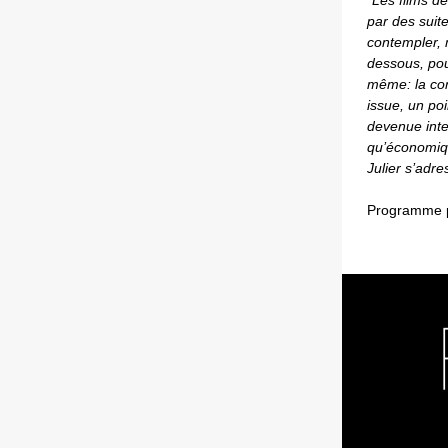
"
Les films d
par des suite
contempler, m
dessous, pou
même: la con
issue, un po
devenue inten
qu’économiqu
Julier s’adre
Programme p