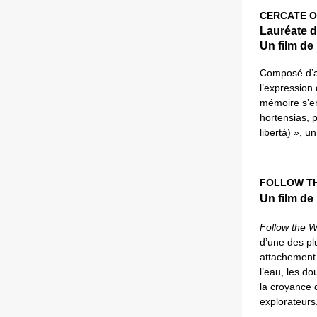
CERCATE O
Lauréate d
Un film de 
Composé d’a
l’expression
mémoire s’e
hortensias, 
libertà) », u
FOLLOW T
Un film de
Follow the W
d’une des pl
attachement 
l’eau, les d
la croyance d
explorateurs