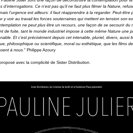
e Pauline Julier sont une façon de déconstruire la contemplation pour l
s d’interrogations. Ce n’est pas qu’il ne faut plus filmer la Nature, refus
ais l’urgence est ailleurs: il faut réapprendre à la regarder. Peut-être 
r y voir au travail les forces souterraines qui mettent en tension son e
templation ne peut plus être un recours, une façon de se secourir du
int de fuite, tant le monde industriel impose à cette même Nature une p
able. Et c’est précisément depuis cet intenable, pluriel, divers, aussi b
e, philosophique ou scientifique, moral ou esthétique, que les films d
ssent à nous.
" Philippe Azoury
roposé avec la complicité de
Sister Distribution
.