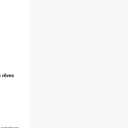
e
s rêves